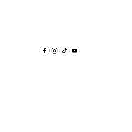
Águas de Lindóia, Amparo, Holambra,
Jaguariúna, Lindóia, Monte Alegre do
Sul, Pedreira, Serra Negra e Socorro e
Região