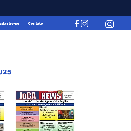
adastre-se
Contato
025