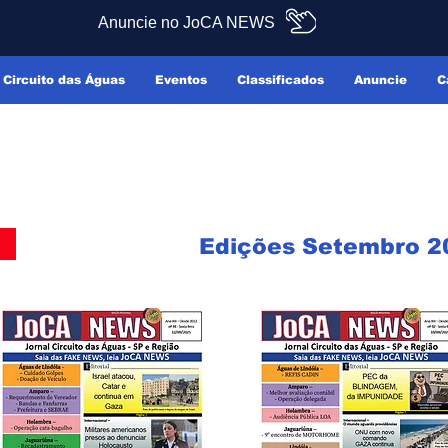
Anuncie no JoCA NEWS
Circuito das Águas
Eventos
Classificados
Anuncie
C
Edições Setembro 2