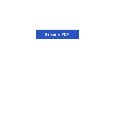
Baixar o PDF
ontatos
oCA NEWS
ornal Circuito das Águas - SP e Região
️
contato@jocanews.com.br
 +55 19 9.7119-7402