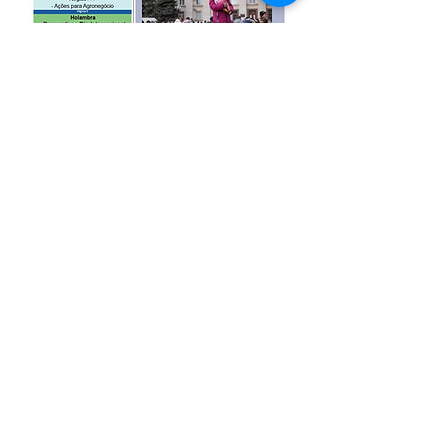
Edição 63
28/02/2025
Baixe o PDF
Abrangência
Águas de Lindóia, Amparo, Holambra,
Jaguariúna, Lindóia, Monte Alegre do Sul,