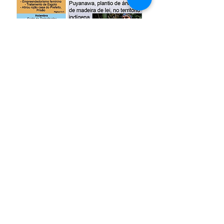
Edição 71
25/04/2025
Baixe o PDF
Abrangência
Águas de Lindóia, Amparo, Holambra,