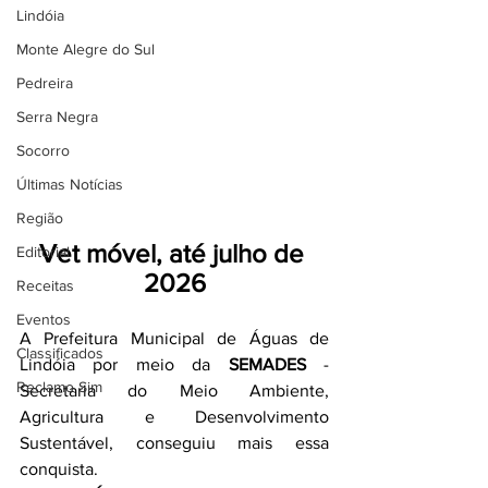
Lindóia
Monte Alegre do Sul
Pedreira
Serra Negra
Socorro
Últimas Notícias
Região
Vet móvel, até julho de 
Editorial
2026
Receitas
Eventos
A Prefeitura Municipal de Águas de 
Classificados
Lindóia por meio da 
SEMADES
 - 
Reclamo Sim
Secretaria do Meio Ambiente, 
Agricultura e Desenvolvimento 
Sustentável, conseguiu mais essa 
conquista.