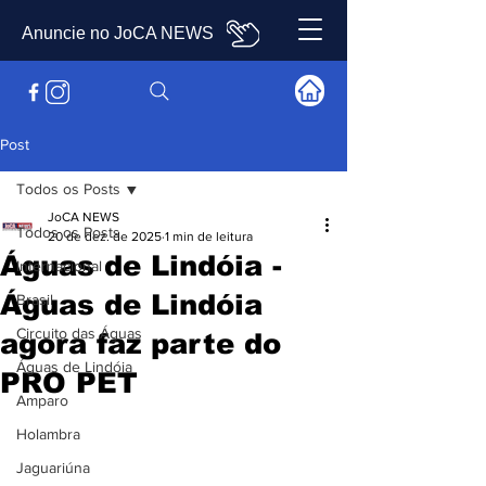
Anuncie no JoCA NEWS
Post
Todos os Posts
JoCA NEWS
Todos os Posts
20 de dez. de 2025
1 min de leitura
Águas de Lindóia -
Internacional
Águas de Lindóia
Brasil
Circuito das Águas
agora faz parte do
Águas de Lindóia
PRO PET
Amparo
Holambra
Jaguariúna