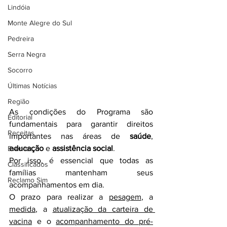
Lindóia
Monte Alegre do Sul
Pedreira
Serra Negra
Socorro
Últimas Notícias
Região
As condições do Programa são 
Editorial
fundamentais para garantir direitos 
Receitas
importantes nas áreas de 
saúde
, 
educação
 e 
assistência social
.
Eventos
Por isso, é essencial que todas as 
Classificados
famílias mantenham seus 
Reclamo Sim
acompanhamentos em dia.
O prazo para realizar a 
pesagem
, a 
medida
, a 
atualização da carteira de 
vacina
 e o 
acompanhamento do pré-