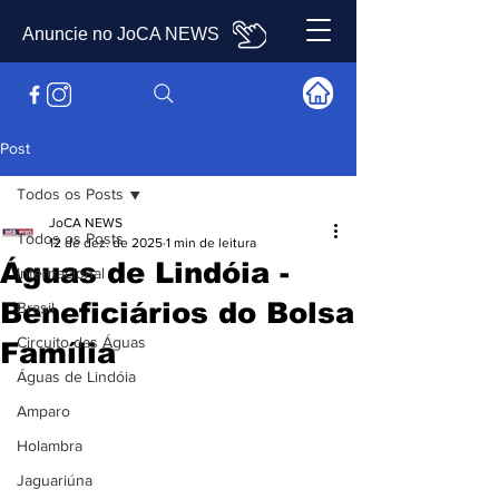
Anuncie no JoCA NEWS
Post
Todos os Posts
JoCA NEWS
Todos os Posts
12 de dez. de 2025
1 min de leitura
Águas de Lindóia -
Internacional
Beneficiários do Bolsa
Brasil
Circuito das Águas
Família
Águas de Lindóia
Amparo
Holambra
Jaguariúna