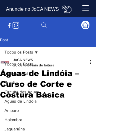
Anuncie no JoCA NEWS
Post
Todos os Posts
JoCA NEWS
Todos os Posts
20 de fev.
1 min de leitura
Águas de Lindóia –
Internacional
Curso de Corte e
Brasil
Circuito das Águas
Costura Básica
Águas de Lindóia
Amparo
Holambra
Jaguariúna