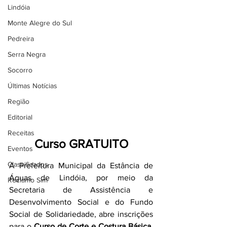
Lindóia
Monte Alegre do Sul
Pedreira
Serra Negra
Socorro
Últimas Notícias
Região
Editorial
Receitas
Curso GRATUITO
Eventos
Classificados
A Prefeitura Municipal da Estância de 
Águas de Lindóia, por meio da 
Reclamo Sim
Secretaria de Assistência e 
Desenvolvimento Social e do Fundo 
Social de Solidariedade, abre inscrições 
para o 
Curso de Corte e Costura Básica
, 