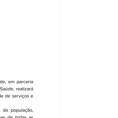
de, em parceria 
aúde, realizará 
e de serviços e 
 da população, 
as de todas as 