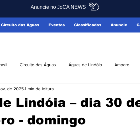
Anuncie no JoCA NEWS
Circuito das Águas
Eventos
Classificados
Anuncie
C
rasil
Circuito das Águas
Águas de Lindóia
Amparo
nov. de 2025
1 min de leitura
Pedreira
Serra Negra
Socorro
Últimas Notícias
e Lindóia – dia 30 d
ficados
Reclamo Sim
ro - domingo