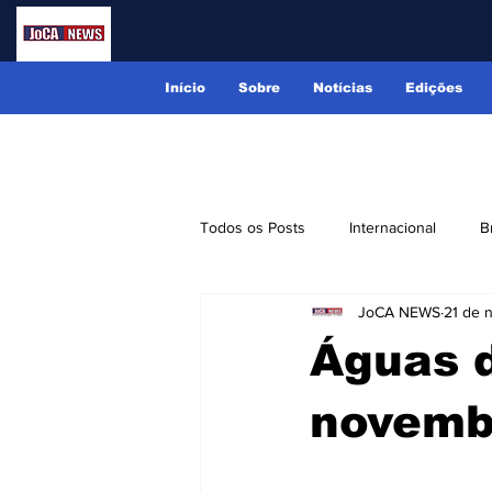
Início
Sobre
Notícias
Edições
Todos os Posts
Internacional
B
JoCA NEWS
21 de 
Lindóia
Monte Alegre do Sul
Águas d
Receitas
Eventos
Classi
novemb