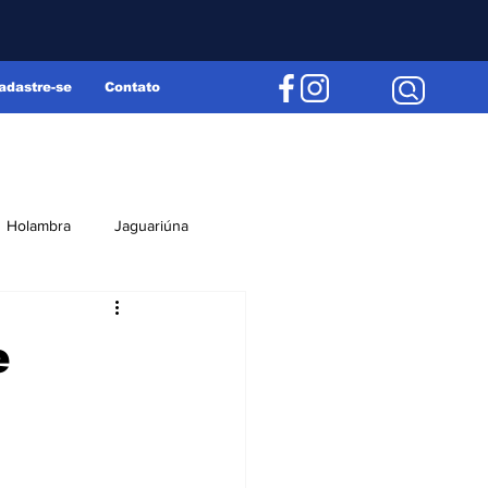
adastre-se
Contato
Holambra
Jaguariúna
Região
Editorial
e