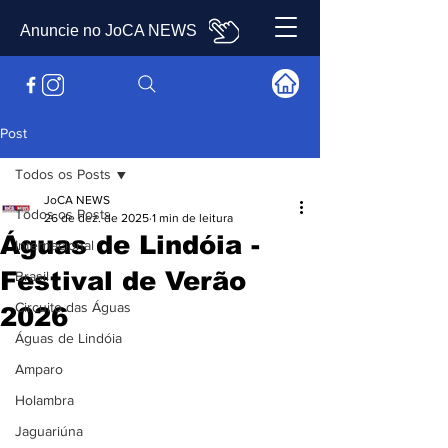
Anuncie no JoCA NEWS
Post
Todos os Posts
JoCA NEWS
Todos os Posts
26 de dez. de 2025
1 min de leitura
Águas de Lindóia -
Internacional
Festival de Verão
Brasil
Circuito das Águas
2026
Águas de Lindóia
Amparo
Holambra
Jaguariúna