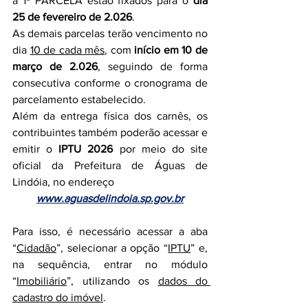
a 1ª PARCELA estão fixados para o 
dia 
25 de fevereiro de 2.026
.
As demais parcelas terão vencimento no 
dia 
10 de cada mês
, com 
início em 10 de 
março de 2.026
, seguindo de forma 
consecutiva conforme o cronograma de 
parcelamento estabelecido.
Além da entrega física dos carnês, os 
contribuintes também poderão acessar e 
emitir o 
IPTU 2026
 por meio do site 
oficial da Prefeitura de Águas de 
Lindóia, no endereço
www.aguasdelindoia.sp.gov.br
Para isso, é necessário acessar a aba 
“
Cidadão
”, selecionar a opção “
IPTU
” e, 
na sequência, entrar no módulo 
“
Imobiliário
”, utilizando os 
dados do 
cadastro do imóvel
.