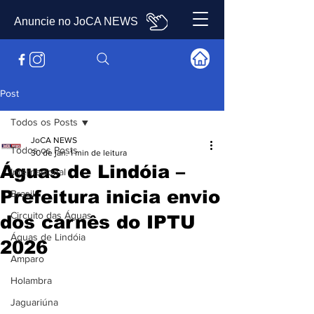
Anuncie no JoCA NEWS
Post
Todos os Posts
JoCA NEWS
Todos os Posts
30 de jan.
1 min de leitura
Águas de Lindóia –
Internacional
Prefeitura inicia envio
Brasil
Circuito das Águas
dos carnês do IPTU
Águas de Lindóia
2026
Amparo
Holambra
Jaguariúna