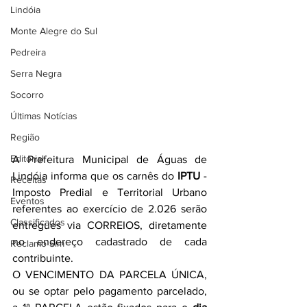
Lindóia
Monte Alegre do Sul
Pedreira
Serra Negra
Socorro
Últimas Notícias
Região
Editorial
A Prefeitura Municipal de Águas de 
Lindóia informa que os carnês do 
IPTU
 - 
Receitas
Imposto Predial e Territorial Urbano 
Eventos
referentes ao exercício de 2.026 serão 
Classificados
entregues via CORREIOS, diretamente 
no endereço cadastrado de cada 
Reclamo Sim
contribuinte.
O VENCIMENTO DA PARCELA ÚNICA, 
ou se optar pelo pagamento parcelado, 