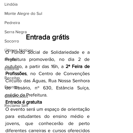
Lindóia
Monte Alegre do Sul
Pedreira
Serra Negra
Entrada grátis
Socorro
Últimas Notícias
O Fundo Social de Solidariedade e a 
Prefeitura promoverão, no dia 2 de 
Região
outubro, a partir das 16h, a 
2ª Feira de 
Editorial
Profissões
, no Centro de Convenções 
Receitas
Circuito das Águas, Rua Nossa Senhora 
Eventos
do Rosário, nº 630, Estância Suíça, 
prédio da Prefeitura.
Classificados
Entrada é gratuita
Reclamo Sim
O evento será um espaço de orientação 
para estudantes do ensino médio e 
jovens, que conhecerão de perto 
diferentes carreiras e cursos oferecidos 