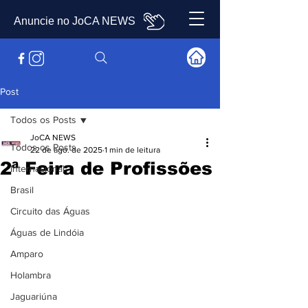
Anuncie no JoCA NEWS
Post
Todos os Posts
JoCA NEWS
Todos os Posts
22 de ago. de 2025
1 min de leitura
2ª Feira de Profissões
Internacional
Brasil
Circuito das Águas
Águas de Lindóia
Amparo
Holambra
Jaguariúna