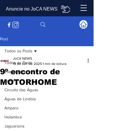
Anuncie no JoCA NEWS
Post
Todos os Posts
JoCA NEWS
Todos os Posts
19 de set. de 2025
1 min de leitura
9º encontro de
Internacional
MOTORHOME
Brasil
Circuito das Águas
Águas de Lindóia
Amparo
Holambra
Jaguariúna