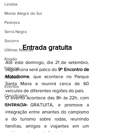
Lindóia
Monte Alegre do Sul
Pedreira
Serra Negra
Socorro
Entrada gratuita
Últimas Notícias
Região
Até este domingo, dia 21 de setembro, 
Editorial
Jaguariúna será palco do 
9º Encontro de 
Motorhome
, que acontece no Parque 
Receitas
Santa Maria e reunirá cerca de 60 
Eventos
veículos de diferentes regiões do país.
Classificados
O evento acontece das 8h às 22h, com 
Reclamo Sim
ENTRADA GRATUITA, e promove a 
integração entre amantes do campismo 
e do turismo sobre rodas, reunindo 
famílias, amigos e viajantes em um 