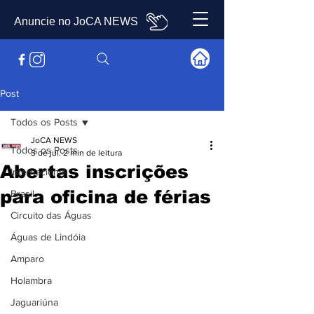
Anuncie no JoCA NEWS
Post
Todos os Posts
JoCA NEWS
Todos os Posts
3 de jul.
2 min de leitura
Abertas inscrições
Internacional
para oficina de férias
Brasil
Circuito das Águas
Águas de Lindóia
Amparo
Holambra
Jaguariúna