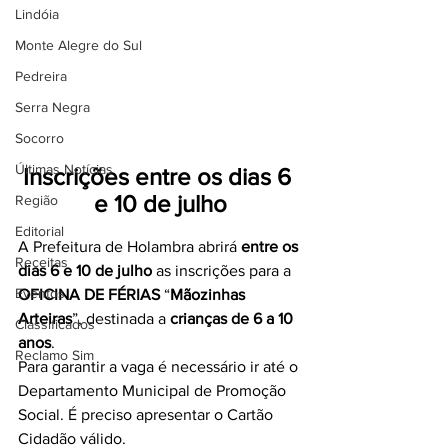
Lindóia
Monte Alegre do Sul
Pedreira
Serra Negra
Socorro
Últimas Notícias
Inscrições entre os dias 6 
e 10 de julho
Região
Editorial
A Prefeitura de Holambra abrirá 
entre os 
Receitas
dias 6 e 10 de julho
 as inscrições para a 
Eventos
OFICINA DE FÉRIAS
 “
Mãozinhas 
Arteiras
”, destinada a 
crianças de 6 a 10 
Classificados
anos
.
Reclamo Sim
Para garantir a vaga é necessário ir até o 
Departamento Municipal de Promoção 
Social. É preciso apresentar o Cartão 
Cidadão válido.