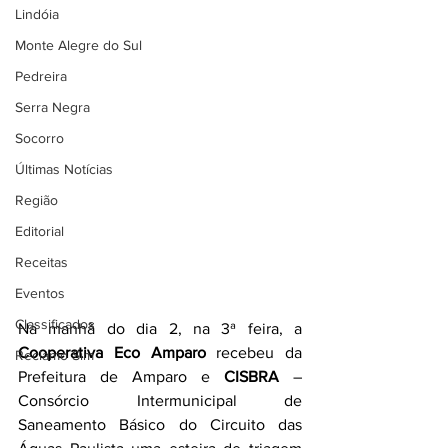
Lindóia
Monte Alegre do Sul
Pedreira
Serra Negra
Socorro
Últimas Notícias
Região
Editorial
Receitas
Eventos
Classificados
Na manhã do dia 2, na 3ª feira, a 
Cooperativa Eco Amparo
 recebeu da 
Reclamo Sim
Prefeitura de Amparo e 
CISBRA
 – 
Consórcio Intermunicipal de 
Saneamento Básico do Circuito das 