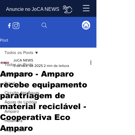
Anuncie no JoCA NEWS
Post
Todos os Posts
JoCA NEWS
Todos os Posts
5 de dez. de 2025
2 min de leitura
Amparo - Amparo
Internacional
recebe equipamento
Brasil
Circuito das Águas
paratriagem de
Águas de Lindóia
material reciclável -
Amparo
Cooperativa Eco
Holambra
Amparo
Jaguariúna