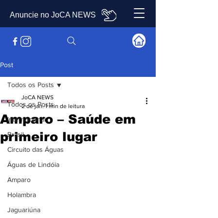
Anuncie no JoCA NEWS
Post
Todos os Posts
JoCA NEWS
Todos os Posts
2 de jan.
1 min de leitura
Amparo – Saúde em
Internacional
primeiro lugar
Brasil
Circuito das Águas
Águas de Lindóia
Amparo
Holambra
Jaguariúna