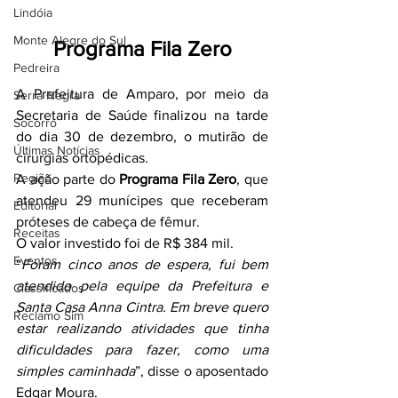
Lindóia
Monte Alegre do Sul
Programa Fila Zero
Pedreira
A Prefeitura de Amparo, por meio da 
Serra Negra
Secretaria de Saúde finalizou na tarde 
Socorro
do dia 30 de dezembro, o mutirão de 
Últimas Notícias
cirurgias ortopédicas.
Região
A ação parte do 
Programa Fila Zero
, que 
atendeu 29 munícipes que receberam 
Editorial
próteses de cabeça de fêmur.
Receitas
O valor investido foi de R$ 384 mil.
Eventos
“
Foram cinco anos de espera, fui bem 
atendido pela equipe da Prefeitura e 
Classificados
Santa Casa Anna Cintra. Em breve quero 
Reclamo Sim
estar realizando atividades que tinha 
dificuldades para fazer, como uma 
simples caminhada
”, disse o aposentado 
Edgar Moura.