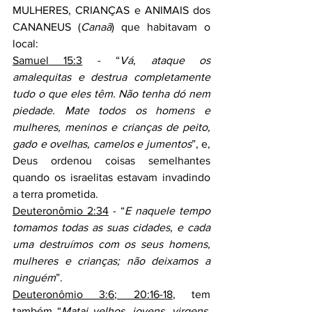
MULHERES, CRIANÇAS e ANIMAIS dos 
CANANEUS (
Canaã
) que habitavam o 
local:
Samuel 15:3
 - “
Vá, ataque os 
amalequitas e destrua completamente 
tudo o que eles têm. Não tenha dó nem 
piedade. Mate todos os homens e 
mulheres, meninos e crianças de peito, 
gado e ovelhas, camelos e jumentos
”, e, 
Deus ordenou coisas semelhantes 
quando os israelitas estavam invadindo 
a terra prometida.
Deuteronômio 2:34
 - “
E naquele tempo 
tomamos todas as suas cidades, e cada 
uma destruímos com os seus homens, 
mulheres e crianças; não deixamos a 
ninguém
”.
Deuteronômio 3:6; 20:16-18
, tem 
também “
Matai velhos, jovens, virgens, 