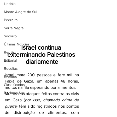
Lindóia
Monte Alegre do Sul
Pedreira
Serra Negra
Socorro
Últimas Notícias
Israel continua 
Região
exterminando Palestinos 
diariamente
Editorial
Receitas
Israel mata 200 pessoas e fere mil na 
Eventos
Faixa de Gaza, em apenas 48 horas, 
Classificados
muitos na fila esperando por alimentos.
Reclamo Sim
Muitos dos ataques feitos contra os civis 
em Gaza (
por isso, chamado crime de 
guerra
) têm sido registrados nos pontos 
de distribuição de alimentos, com 