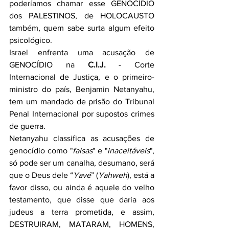
poderíamos chamar esse GENOCÍDIO 
dos PALESTINOS, de HOLOCAUSTO 
também, quem sabe surta algum efeito 
psicológico.
Israel enfrenta uma acusação de 
GENOCÍDIO na 
C.I.J.
 - Corte 
Internacional de Justiça, e o primeiro-
ministro do país, Benjamin Netanyahu, 
tem um mandado de prisão do Tribunal 
Penal Internacional por supostos crimes 
de guerra.
Netanyahu classifica as acusações de 
genocídio como "
falsas
" e "
inaceitáveis
", 
só pode ser um canalha, desumano, será 
que o Deus dele “
Yavé
” (
Yahweh
), está a 
favor disso, ou ainda é aquele do velho 
testamento, que disse que daria aos 
judeus a terra prometida, e assim, 
DESTRUIRAM, MATARAM, HOMENS, 