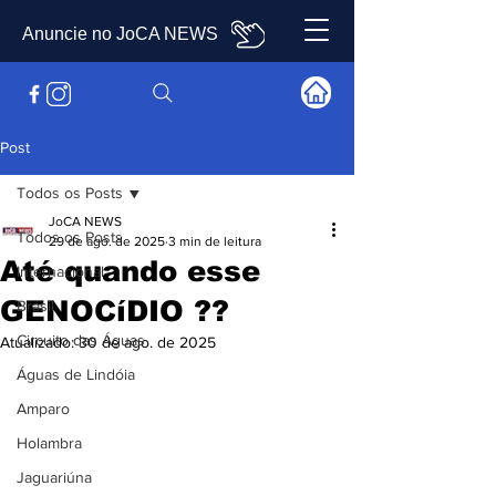
Anuncie no JoCA NEWS
Post
Todos os Posts
JoCA NEWS
Todos os Posts
29 de ago. de 2025
3 min de leitura
Até quando esse
Internacional
GENOCíDIO ??
Brasil
Circuito das Águas
Atualizado:
30 de ago. de 2025
Águas de Lindóia
Amparo
Holambra
Jaguariúna