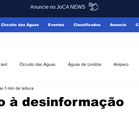
Anuncie no JoCA NEWS
Circuito das Águas
Eventos
Classificados
Anuncie
C
rasil
Circuito das Águas
Águas de Lindóia
Amparo
i.
1 min de leitura
Pedreira
Serra Negra
Socorro
Últimas Notícias
o à desinformação
ficados
Reclamo Sim