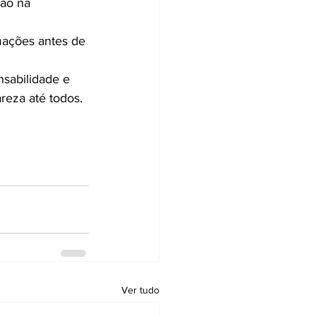
são na 
mações antes de 
sabilidade e 
reza até todos.
Ver tudo