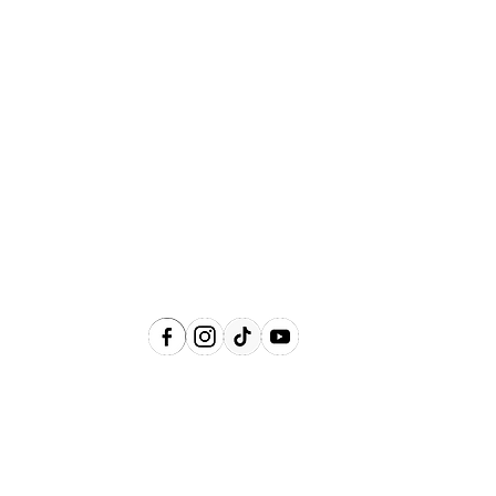
Abrangência
Águas de Lindóia, Amparo, Holambra,
Jaguariúna, Lindóia, Monte Alegre do
Sul, Pedreira, Serra Negra e Socorro e
Região