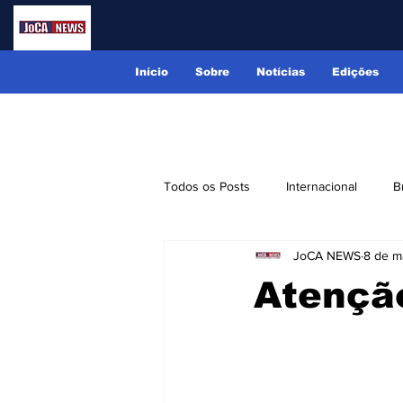
Início
Sobre
Notícias
Edições
Todos os Posts
Internacional
B
JoCA NEWS
8 de ma
Lindóia
Monte Alegre do Sul
Atençã
Receitas
Eventos
Classi