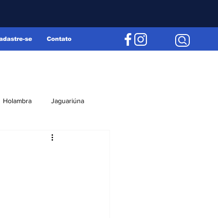
adastre-se
Contato
Holambra
Jaguariúna
Região
Editorial