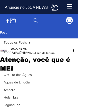
Anuncie no JoCA NEWS
Post
Todos os Posts
JoCA NEWS
Todos os Posts
3 de out. de 2025
1 min de leitura
Atenção, você que é
Internacional
MEI
Brasil
Circuito das Águas
Águas de Lindóia
Amparo
Holambra
Jaguariúna