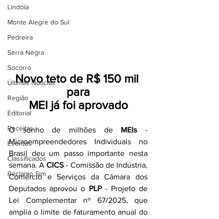
Lindóia
Monte Alegre do Sul
Pedreira
Serra Negra
Socorro
Novo teto de R$ 150 mil 
Últimas Notícias
para
Região
MEI já foi aprovado
Editorial
Receitas
O sonho de milhões de 
MEIs
 - 
Microempreendedores Individuais no 
Eventos
Brasil deu um passo importante nesta 
Classificados
semana. A 
CICS
 - Comissão de Indústria, 
Reclamo Sim
Comércio e Serviços da Câmara dos 
Deputados aprovou o 
PLP
 - Projeto de 
Lei Complementar nº 67/2025, que 
amplia o limite de faturamento anual do 