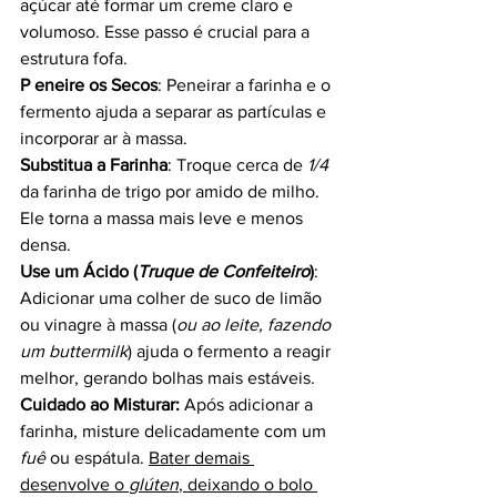
açúcar até formar um creme claro e 
volumoso. Esse passo é crucial para a 
estrutura fofa.
P eneire os Secos
: Peneirar a farinha e o 
fermento ajuda a separar as partículas e 
incorporar ar à massa.
Substitua a Farinha
: Troque cerca de 
1/4
da farinha de trigo por amido de milho. 
Ele torna a massa mais leve e menos 
densa.
Use um Ácido (
Truque de Confeiteiro
)
: 
Adicionar uma colher de suco de limão 
ou vinagre à massa (
ou ao leite, fazendo 
um buttermilk
) ajuda o fermento a reagir 
melhor, gerando bolhas mais estáveis.
Cuidado ao Misturar:
 Após adicionar a 
farinha, misture delicadamente com um 
fuê
 ou espátula. 
Bater demais 
desenvolve o 
glúten
, deixando o bolo 