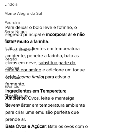
Lindóia
Monte Alegre do Sul
Pedreira
Para deixar o bolo leve e fofinho, o 
Serra Negra
segredo principal é 
incorporar ar e não 
Socorro
bater muito a farinha
.
Utilize ingredientes em temperatura 
Últimas Notícias
ambiente, peneire a farinha, bata as 
Região
claras em neve, 
substitua parte da 
Editorial
farinha por amido
 e adicione um toque 
ácido (
como limão
) para 
ativar o 
Receitas
fermento
.
Eventos
Ingredientes em Temperatura 
Classificados
Ambiente
: Ovos, leite e manteiga 
Reclamo Sim
devem estar em temperatura ambiente 
para criar uma emulsão perfeita que 
prende ar.
Bata Ovos e Açúcar
: Bata os ovos com o 