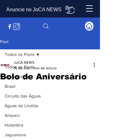
Anuncie no JoCA NEWS
Post
Todos os Posts
JoCA NEWS
Todos os Posts
15 de mai.
1 min de leitura
Bolo de Aniversário
Internacional
Brasil
Circuito das Águas
Águas de Lindóia
Amparo
Holambra
Jaguariúna