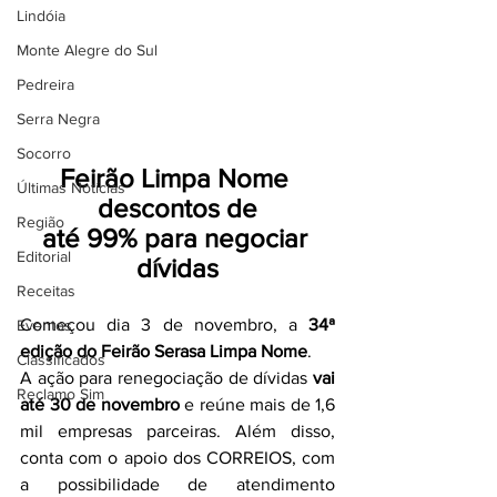
Lindóia
Monte Alegre do Sul
Pedreira
Serra Negra
Socorro
Feirão Limpa Nome 
Últimas Notícias
descontos de
Região
até 99% para negociar 
Editorial
dívidas
Receitas
Começou dia 3 de novembro, a 
34ª 
Eventos
edição do Feirão Serasa Limpa Nome
.
Classificados
A ação para renegociação de dívidas 
vai 
Reclamo Sim
até 30 de novembro
 e reúne mais de 1,6 
mil empresas parceiras. Além disso, 
conta com o apoio dos CORREIOS, com 
a possibilidade de atendimento 