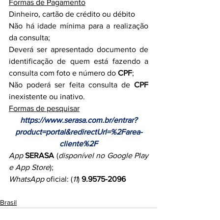
Formas de Pagamento
Dinheiro, cartão de crédito ou débito
Não há idade mínima para a realização 
da consulta;
Deverá ser apresentado documento de 
identificação de quem está fazendo a 
consulta com foto e número do 
CPF
;
Não poderá ser feita consulta de 
CPF
inexistente ou inativo.
Formas de pesquisar
https://www.serasa.com.br/entrar?
product=portal&redirectUrl=%2Farea-
cliente%2F
App
SERASA
 (
disponível no Google Play 
e App Store
);
WhatsApp
 oficial: (
11
) 
9.9575-2096
Brasil