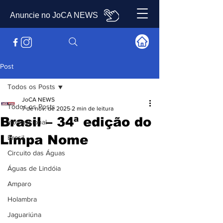
Anuncie no JoCA NEWS
Post
Todos os Posts
JoCA NEWS
Todos os Posts
7 de nov. de 2025
2 min de leitura
Brasil – 34ª edição do
Internacional
Limpa Nome
Brasil
Circuito das Águas
Águas de Lindóia
Amparo
Holambra
Jaguariúna