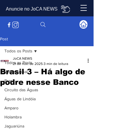
Anuncie no JoCA NEWS
Post
Todos os Posts
JoCA NEWS
Todos os Posts
21 de nov. de 2025
3 min de leitura
Brasil 3 – Há algo de
Internacional
podre nesse Banco
Brasil
Circuito das Águas
Águas de Lindóia
Amparo
Holambra
Jaguariúna