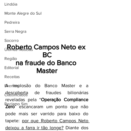
Lindóia
Monte Alegre do Sul
Pedreira
Serra Negra
Socorro
Roberto Campos Neto ex 
Últimas Notícias
BC
Região
na fraude do Banco 
Editorial
Master
Receitas
A implosão do Banco Master e a 
Eventos
descoberta de fraudes bilionárias 
Classificados
reveladas pela “
Operação Compliance 
Reclamo Sim
Zero
” escancaram um ponto que não 
pode mais ser varrido para baixo do 
tapete: 
por que Roberto Campos Neto 
deixou a farra ir tão longe?
 Diante dos 