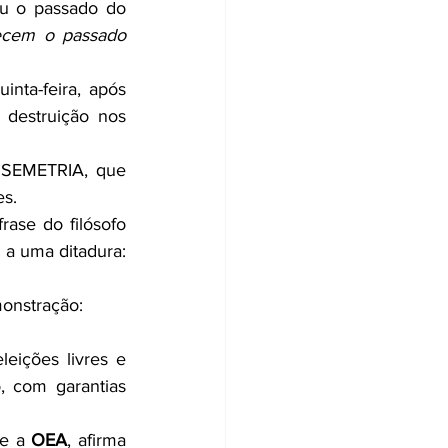
ou o passado do 
cem o passado 
nta-feira, após 
destruição nos 
DOSEMETRIA, que 
es.
ase do filósofo 
a uma ditadura: 
onstração:
leições livres e 
 com garantias 
e a 
OEA
, afirma 