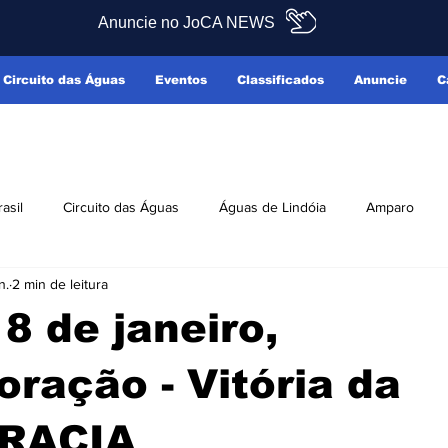
Anuncie no JoCA NEWS
Circuito das Águas
Eventos
Classificados
Anuncie
C
rasil
Circuito das Águas
Águas de Lindóia
Amparo
n.
2 min de leitura
Pedreira
Serra Negra
Socorro
Últimas Notícias
 8 de janeiro,
ficados
Reclamo Sim
ação - Vitória da
RACIA