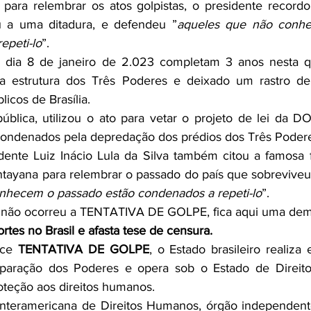
 para relembrar os atos golpistas, o presidente record
u a uma ditadura, e defendeu ”
aqueles que não conhe
epeti-lo
”.
o dia 8 de janeiro de 2.023 completam 3 anos nesta qui
 estrutura dos Três Poderes e deixado um rastro de 
licos de Brasília.
ública, utilizou o ato para vetar o projeto de lei da 
condenados pela depredação dos prédios dos Três Poder
dente Luiz Inácio Lula da Silva também citou a famosa fr
ayana para relembrar o passado do país que sobreviveu 
nhecem o passado estão condenados a repeti-lo
”.
não ocorreu a TENTATIVA DE GOLPE, fica aqui uma dem
ortes no Brasil e afasta tese de censura.
ce 
TENTATIVA DE GOLPE
, o Estado brasileiro realiza e
paração dos Poderes e opera sob o Estado de Direito,
roteção aos direitos humanos.
Interamericana de Direitos Humanos, órgão independent