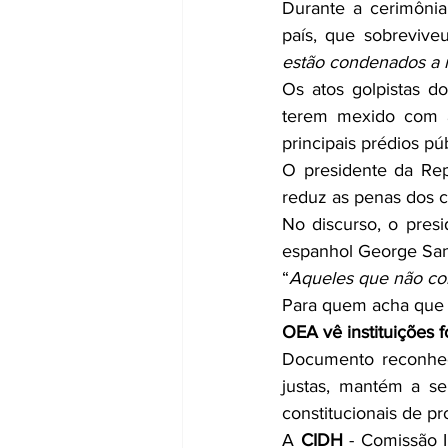
Durante a cerimônia
país, que sobrevive
estão condenados a r
Os atos golpistas d
terem mexido com a
principais prédios púb
O presidente da Rep
reduz as penas dos 
No discurso, o presi
espanhol George Sant
“
Aqueles que não co
Para quem acha que 
OEA vê instituições f
Documento reconhe
justas, mantém a se
constitucionais de p
A 
CIDH
 - Comissão 