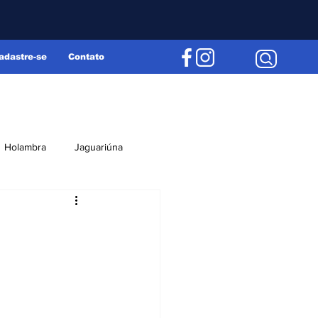
adastre-se
Contato
Holambra
Jaguariúna
Região
Editorial