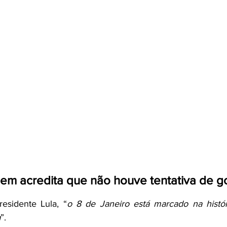
m acredita que não houve tentativa de g
esidente Lula, “
o 8 de Janeiro está marcado na histór
a
”.