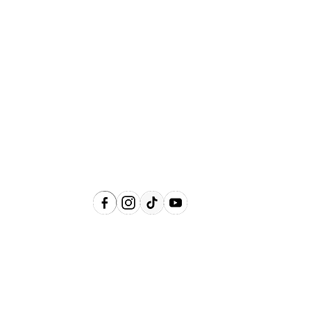
Abrangência
Águas de Lindóia, Amparo, Holambra,
Jaguariúna, Lindóia, Monte Alegre do
Sul, Pedreira, Serra Negra e Socorro e
Região