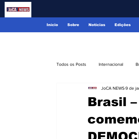
Início
Sobre
Notícias
Edições
Todos os Posts
Internacional
B
JoCA NEWS
9 de ja
Lindóia
Monte Alegre do Sul
Brasil –
Receitas
Eventos
Classi
comemor
DEMOC