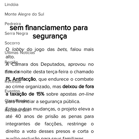
Lindóia
Monte Alegre do Sul
Pedreira
sem financiamento para 
Serra Negra
segurança
Socorro
O 
lobby
 do jogo das 
bets
, falou mais 
Últimas Notícias
alto.
Região
A Câmara dos Deputados, aprovou no 
fim da noite desta terça-feira o chamado 
Editorial
PL Antifacção
, que endurece o combate 
Receitas
ao crime organizado, mas 
deixou de fora 
Eventos
a taxação de 15%
 sobre apostas 
on-line
Classificados
para financiar a segurança pública.
Entre outras mudanças, o projeto eleva a 
Reclamo Sim
até 40 anos de prisão as penas para 
integrantes de facções, restringe o 
direito a voto desses presos e corta o 
auxílio-reclusão para seus familiares.