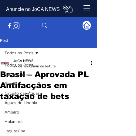
Anuncie no JoCA NEWS
Post
Todos os Posts
JoCA NEWS
Todos os Posts
27 de fev.
2 min de leitura
Brasil – Aprovada PL
Internacional
Antifacçãos em
Brasil
Circuito das Águas
taxação de bets
Águas de Lindóia
Amparo
Holambra
Jaguariúna