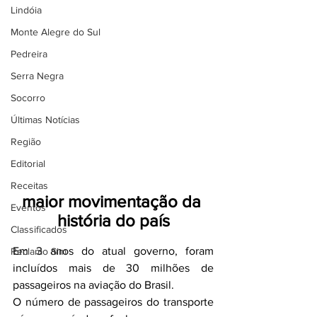
Lindóia
Monte Alegre do Sul
Pedreira
Serra Negra
Socorro
Últimas Notícias
Região
Editorial
Receitas
maior movimentação da 
Eventos
história do país
Classificados
Em 3 anos do atual governo, foram 
Reclamo Sim
incluídos mais de 30 milhões de 
passageiros na aviação do Brasil.
O número de passageiros do transporte 