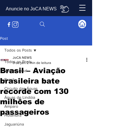
Anuncie no JoCA NEWS
Post
Todos os Posts
JoCA NEWS
Todos os Posts
9 de jan.
2 min de leitura
Brasil – Aviação
Internacional
brasileira bate
Brasil
Circuito das Águas
recorde com 130
Águas de Lindóia
milhões de
Amparo
passageiros
Holambra
Jaguariúna