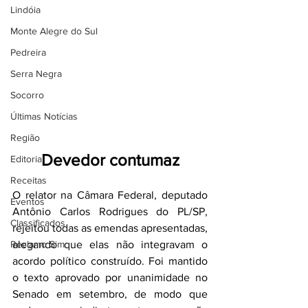
Lindóia
Monte Alegre do Sul
Pedreira
Serra Negra
Socorro
Últimas Notícias
Região
Devedor contumaz
Editorial
Receitas
O relator na Câmara Federal, deputado 
Eventos
Antônio Carlos Rodrigues do PL/SP, 
Classificados
rejeitou todas as emendas apresentadas, 
Reclamo Sim
alegando que elas não integravam o 
acordo político construído. Foi mantido 
o texto aprovado por unanimidade no 
Senado em setembro, de modo que 