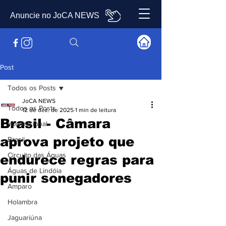
Anuncie no JoCA NEWS
Post
Todos os Posts
JoCA NEWS
Todos os Posts
12 de dez. de 2025
1 min de leitura
Brasil - Câmara
Internacional
aprova projeto que
Brasil
Circuito das Águas
endurece regras para
Águas de Lindóia
punir sonegadores
Amparo
Holambra
Jaguariúna