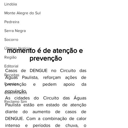
Lindóia
Monte Alegre do Sul
Pedreira
Serra Negra
Socorro
Últimas Notícias
momento é de atenção e 
prevenção
Região
Editorial
Casos de DENGUE no Circuito das 
Receitas
Águas Paulista, reforçam ações de 
Eventos
prevenção e pedem apoio da 
população.
Classificados
As cidades do Circuito das Águas 
Reclamo Sim
Paulista estão em estado de atenção 
diante do aumento de casos de 
DENGUE. Com a combinação de calor 
intenso e períodos de chuva, o 