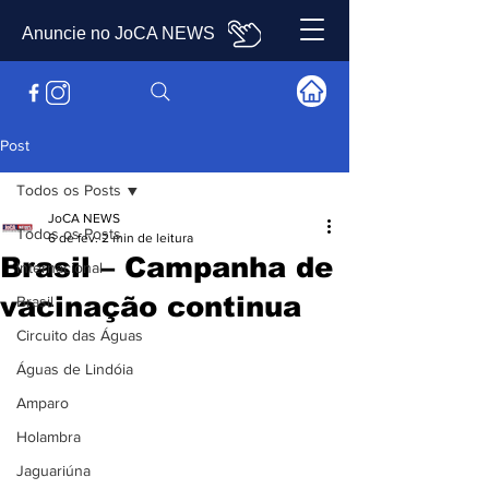
Anuncie no JoCA NEWS
Post
Todos os Posts
JoCA NEWS
Todos os Posts
6 de fev.
2 min de leitura
Brasil – Campanha de
Internacional
vacinação continua
Brasil
Circuito das Águas
Águas de Lindóia
Amparo
Holambra
Jaguariúna