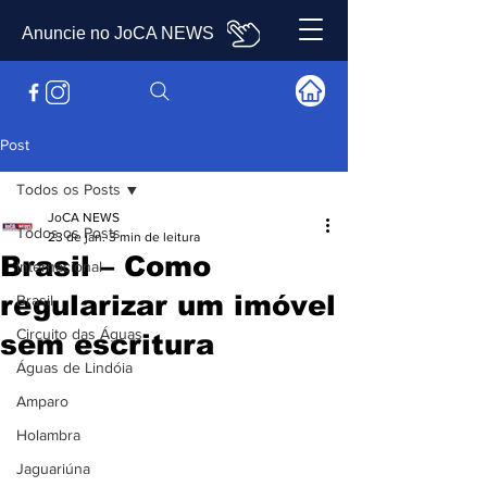
Anuncie no JoCA NEWS
Post
Todos os Posts
JoCA NEWS
Todos os Posts
23 de jan.
3 min de leitura
Brasil – Como
Internacional
regularizar um imóvel
Brasil
Circuito das Águas
sem escritura
Águas de Lindóia
Amparo
Holambra
Jaguariúna