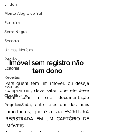
Lindóia
Monte Alegre do Sul
Pedreira
Serra Negra
Socorro
Últimas Notícias
Região
Imóvel sem registro não 
Editorial
tem dono
Receitas
Para quem tem um imóvel, ou deseja 
Eventos
comprar um, deve saber que ele deve 
Classificados
estar com a sua documentação 
regularizada, entre eles um dos mais 
Reclamo Sim
importantes, que é a sua ESCRITURA 
REGISTRADA EM UM CARTÓRIO DE 
IMÓVEIS.