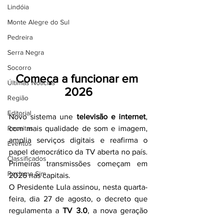
Lindóia
Monte Alegre do Sul
Pedreira
Serra Negra
Socorro
Começa a funcionar em 
Últimas Notícias
2026
Região
Editorial
Novo sistema une 
televisão e internet
, 
Receitas
com mais qualidade de som e imagem, 
amplia serviços digitais e reafirma o 
Eventos
papel democrático da TV aberta no país. 
Classificados
Primeiras transmissões começam em 
Reclamo Sim
2026 nas capitais.
O Presidente Lula assinou, nesta quarta-
feira, dia 27 de agosto, o decreto que 
regulamenta a 
TV 3.0
, a nova geração 