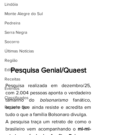
Lindóia
Monte Alegre do Sul
Pedreira
Serra Negra
Socorro
Últimas Notícias
Região
Pesquisa Genial/Quaest
Editorial
Receitas
Pesquisa realizada em dezembro/25, 
Eventos
com 2.004 pessoas aponta o verdadeiro 
Classificados
tamanho do 
bolsonarismo
 fanático, 
Reclamo Sim
aquele que ainda resiste e acredita em 
tudo o que a família Bolsonaro divulga.
A pesquisa traça um retrato de como o 
brasileiro vem acompanhando o 
mi-mi-