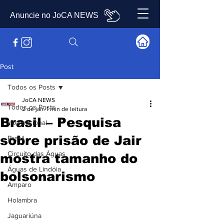
Anuncie no JoCA NEWS
Post
Todos os Posts
JoCA NEWS
Todos os Posts
2 de jan.
1 min de leitura
Brasil – Pesquisa
Internacional
sobre prisão de Jair
Brasil
Circuito das Águas
mostra tamanho do
Águas de Lindóia
bolsonarismo
Amparo
Holambra
Jaguariúna