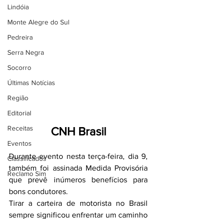
Lindóia
Monte Alegre do Sul
Pedreira
Serra Negra
Socorro
Últimas Notícias
Região
Editorial
Receitas
CNH Brasil
Eventos
Durante evento nesta terça-feira, dia 9, 
Classificados
também foi assinada Medida Provisória 
Reclamo Sim
que prevê inúmeros benefícios para 
bons condutores.
Tirar a carteira de motorista no Brasil 
sempre significou enfrentar um caminho 