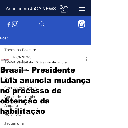
Anuncie no JoCA NEWS
Post
Todos os Posts
JoCA NEWS
Todos os Posts
12 de dez. de 2025
3 min de leitura
Brasil - Presidente
Internacional
Lula anuncia mudança
Brasil
Circuito das Águas
no processo de
Águas de Lindóia
obtenção da
Amparo
habilitação
Holambra
Jaguariúna