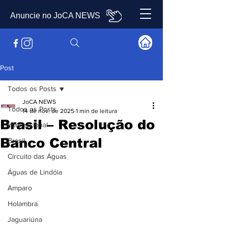
Anuncie no JoCA NEWS
Post
Todos os Posts
JoCA NEWS
Todos os Posts
14 de nov. de 2025
1 min de leitura
Brasil – Resolução do
Internacional
Banco Central
Brasil
Circuito das Águas
Águas de Lindóia
Amparo
Holambra
Jaguariúna