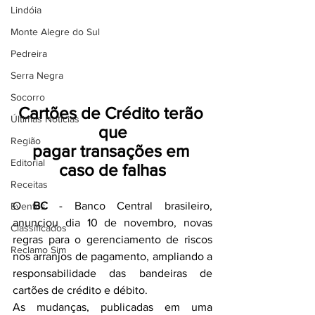
Lindóia
Monte Alegre do Sul
Pedreira
Serra Negra
Socorro
Cartões de Crédito terão 
Últimas Notícias
que
Região
pagar transações em 
Editorial
caso de falhas
Receitas
O 
BC
 - Banco Central brasileiro, 
Eventos
anunciou dia 10 de novembro, novas 
Classificados
regras para o gerenciamento de riscos 
Reclamo Sim
nos arranjos de pagamento, ampliando a 
responsabilidade das bandeiras de 
cartões de crédito e débito.
As mudanças, publicadas em uma 