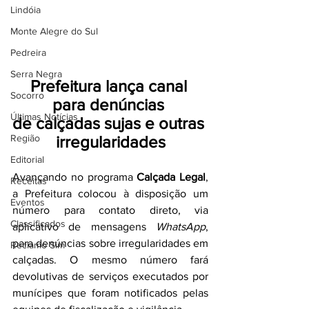
Lindóia
Monte Alegre do Sul
Pedreira
Serra Negra
Prefeitura lança canal 
Socorro
para denúncias 
Últimas Notícias
de calçadas sujas e outras 
Região
irregularidades
Editorial
Avançando no programa 
Calçada Legal
, 
Receitas
a Prefeitura colocou à disposição um 
Eventos
número para contato direto, via 
Classificados
aplicativo de mensagens 
WhatsApp
, 
para denúncias sobre irregularidades em 
Reclamo Sim
calçadas. O mesmo número fará 
devolutivas de serviços executados por 
munícipes que foram notificados pelas 