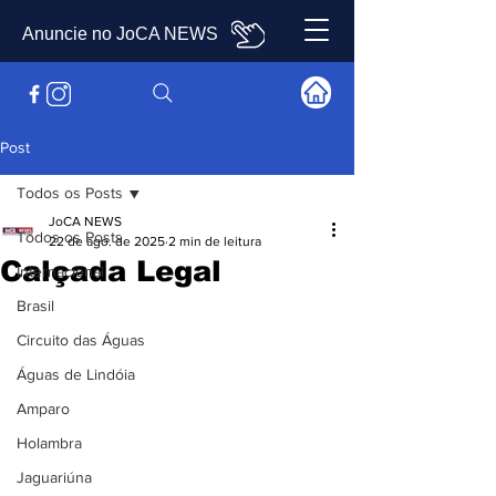
Anuncie no JoCA NEWS
Post
Todos os Posts
JoCA NEWS
Todos os Posts
22 de ago. de 2025
2 min de leitura
Calçada Legal
Internacional
Brasil
Circuito das Águas
Águas de Lindóia
Amparo
Holambra
Jaguariúna