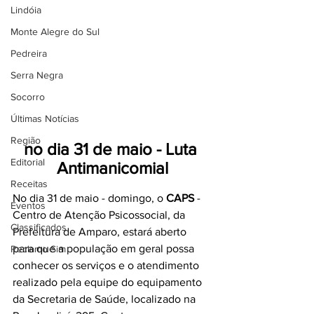
Lindóia
Monte Alegre do Sul
Pedreira
Serra Negra
Socorro
Últimas Notícias
Região
no dia 31 de maio - Luta 
Editorial
Antimanicomial
Receitas
No dia 31 de maio - domingo, o 
CAPS
 - 
Eventos
Centro de Atenção Psicossocial, da 
Classificados
Prefeitura de Amparo, estará aberto 
para que a população em geral possa 
Reclamo Sim
conhecer os serviços e o atendimento 
realizado pela equipe do equipamento 
da Secretaria de Saúde, localizado na 