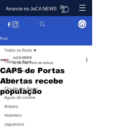
Anuncie no JoCA NEWS
Post
Todos os Posts
JoCA NEWS
Todos os Posts
22 de mai.
1 min de leitura
CAPS de Portas
Internacional
Abertas recebe
Brasil
Circuito das Águas
população
Águas de Lindóia
Amparo
Holambra
Jaguariúna