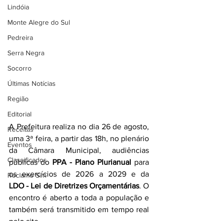
Lindóia
Monte Alegre do Sul
Pedreira
Serra Negra
Socorro
Últimas Notícias
Região
Editorial
A Prefeitura realiza no dia 26 de agosto, 
Receitas
uma 3ª feira, a partir das 18h, no plenário 
Eventos
da Câmara Municipal, audiências 
Classificados
públicas do 
PPA
-
Plano Plurianual
 para 
os exercícios de 2026 a 2029 e da 
Reclamo Sim
LDO
-
Lei de Diretrizes Orçamentárias
. O 
encontro é aberto a toda a população e 
também será transmitido em tempo real 