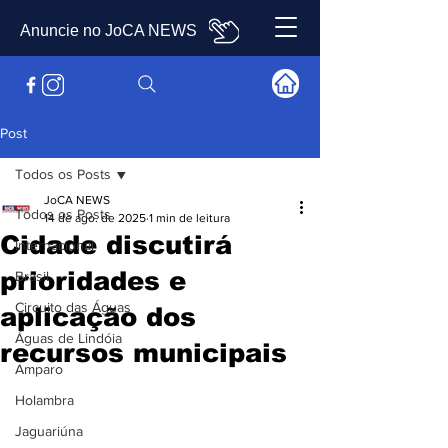
Anuncie no JoCA NEWS
Post
Todos os Posts
JoCA NEWS
Todos os Posts
14 de ago. de 2025
1 min de leitura
Cidade discutirá
Internacional
prioridades e
Brasil
Circuito das Águas
aplicação dos
Águas de Lindóia
recursos municipais
Amparo
Holambra
Jaguariúna