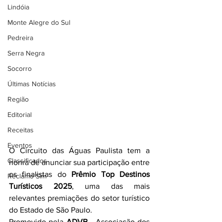
Lindóia
Monte Alegre do Sul
Pedreira
Serra Negra
Socorro
Últimas Notícias
Região
Editorial
Receitas
Eventos
O Circuito das Águas Paulista tem a 
Classificados
honra de anunciar sua participação entre 
os finalistas do 
Prêmio Top Destinos 
Reclamo Sim
Turísticos 2025
, uma das mais 
relevantes premiações do setor turístico 
do Estado de São Paulo.
Promovido pela 
ADVB
 - Associação dos 