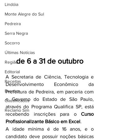
Lindóia
Monte Alegre do Sul
Pedreira
Serra Negra
Socorro
Últimas Notícias
de 6 a 31 de outubro
Região
Editorial
A Secretaria de Ciência, Tecnologia e 
Receitas
Desenvolvimento Econômico da 
Eventos
Prefeitura de Pedreira, em parceria com 
o Governo do Estado de São Paulo, 
Classificados
através do Programa Qualifica SP, está 
Reclamo Sim
recebendo inscrições para o 
Curso 
Profissionalizante Básico em Excel
.
A idade mínima é de 16 anos, e o 
candidato deve possuir noções básicas 