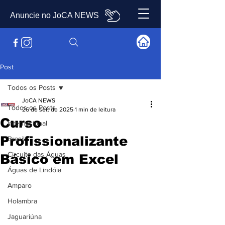
Anuncie no JoCA NEWS
Post
Todos os Posts
JoCA NEWS
Todos os Posts
26 de set. de 2025
1 min de leitura
Curso
Internacional
Profissionalizante
Brasil
Circuito das Águas
Básico em Excel
Águas de Lindóia
Amparo
Holambra
Jaguariúna