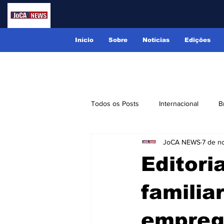
Início
Sobre
Notícias
Edições
Todos os Posts
Internacional
B
JoCA NEWS
7 de n
Lindóia
Monte Alegre do Sul
Editori
Receitas
Eventos
Classi
familia
empreg