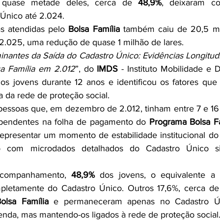
 quase metade deles, cerca de 
48,9%
 Único até 2.024.
s atendidas pelo 
Bolsa Família
 também caiu de 20,5 mil
2.025, uma redução de quase 1 milhão de lares.
nantes da Saída do Cadastro Único: Evidências Longitudina
sa Família em 2.012
”, do 
IMDS
 - Instituto Mobilidade e 
os jovens durante 12 anos e identificou os fatores que
 da rede de proteção social.
pessoas que, em dezembro de 2.012, tinham entre 7 e 16
pendentes na folha de pagamento do 
Programa Bolsa Fa
epresentar um momento de estabilidade institucional do
o com microdados detalhados do Cadastro Único sis
companhamento, 
48,9%
 dos jovens, o equivalente a 
pletamente do Cadastro Único. Outros 17,6%, cerca de 
olsa Família
 e permaneceram apenas no Cadastro Úni
renda, mas mantendo-os ligados à rede de proteção social