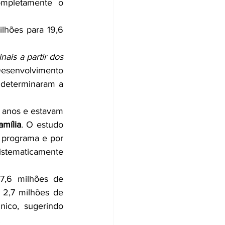
, deixaram completamente o 
hões para 19,6 
is a partir dos 
Desenvolvimento 
 determinaram a 
 anos e estavam 
mília
. O estudo 
 programa e por 
tematicamente 
7,6 milhões de 
2,7 milhões de 
co, sugerindo 
.