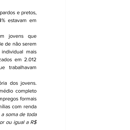
ardos e pretos, 
,4% estavam em 
m jovens que 
de de não serem 
ndividual mais 
zados em 2.012 
e trabalhavam 
ia dos jovens. 
médio completo 
pregos formais 
também esteve associada à saída do programa, assim como a situação de famílias com renda 
 a soma de toda 
r ou igual a R$ 