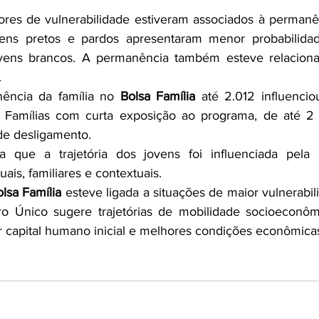
tores de vulnerabilidade estiveram associados à permanê
vens pretos e pardos apresentaram menor probabilida
ens brancos. A permanência também esteve relaciona
.
ncia da família no 
Bolsa Família
 até 2.012 influencio
 Famílias com curta exposição ao programa, de até 2 a
de desligamento.
 que a trajetória dos jovens foi influenciada pela
duais, familiares e contextuais.
lsa Família
 esteve ligada a situações de maior vulnerabili
o Único sugere trajetórias de mobilidade socioeconômi
r capital humano inicial e melhores condições econômicas