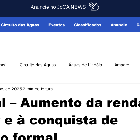
Anuncie no JoCA NEWS
Circuito das Águas
Eventos
Classificados
Anuncie
C
rasil
Circuito das Águas
Águas de Lindóia
Amparo
ov. de 2025
2 min de leitura
Pedreira
Serra Negra
Socorro
Últimas Notícias
al – Aumento da rend
ficados
Reclamo Sim
r e à conquista de
o formal