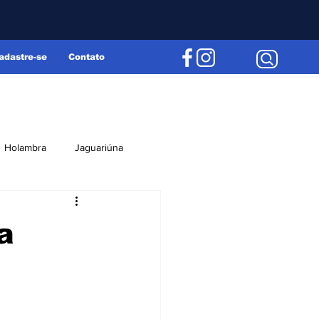
adastre-se
Contato
Holambra
Jaguariúna
Região
Editorial
a