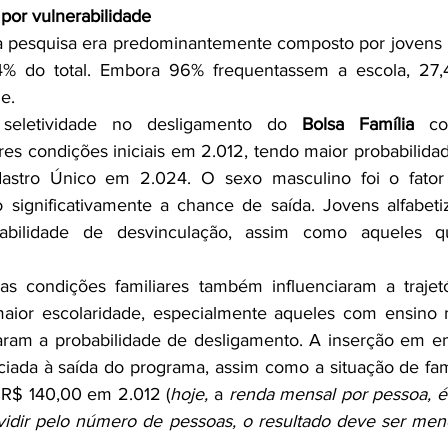
o por vulnerabilidade
a pesquisa era predominantemente composto por jovens p
,4% do total. Embora 96% frequentassem a escola, 27
e.
 seletividade no desligamento do 
Bolsa Família
 co
s condições iniciais em 2.012, tendo maior probabilida
stro Único em 2.024. O sexo masculino foi o fator i
 significativamente a chance de saída. Jovens alfabeti
abilidade de desvinculação, assim como aqueles qu
s condições familiares também influenciaram a trajetór
ior escolaridade, especialmente aqueles com ensino 
aram a probabilidade de desligamento. A inserção em em
a R$ 140,00 em 2.012 (
hoje,
 a
 renda mensal por pessoa, é
vidir pelo número de pessoas, o resultado deve ser meno