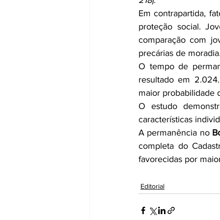
218
).
Em contrapartida, fa
proteção social. Jo
comparação com jov
precárias de moradia
O tempo de permanê
resultado em 2.024.
maior probabilidade 
O estudo demonstra
características indivi
A permanência no 
Bo
completa do Cadastr
favorecidas por maio
Editorial