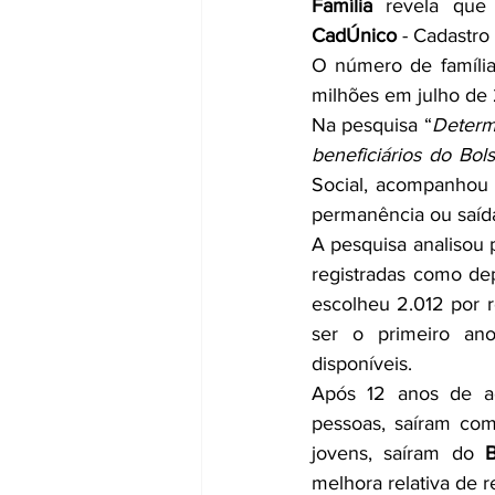
Família
 revela que
CadÚnico
 - Cadastro
O número de família
milhões em julho de 
Na pesquisa “
Determi
beneficiários do Bol
Social, acompanhou 
permanência ou saída
A pesquisa analisou 
registradas como de
escolheu 2.012 por r
ser o primeiro an
disponíveis.
Após 12 anos de a
pessoas, saíram com
jovens, saíram do 
B
melhora relativa de 