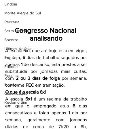
Lindóia
Monte Alegre do Sul
Pedreira
Congresso Nacional 
Serra Negra
analisando
Socorro
Últimas Notícias
A escala 6x1, que até hoje está em vigor, 
ou seja, 
6
 dias de trabalho seguidos por 
Região
apenas 
1
 de descanso, está prestes a ser 
Editorial
substituída por jornadas mais curtas, 
Receitas
com 
2 ou 3 dias de folga
 por semana, 
Eventos
conforme 
PEC
 em tramitação.
O que é a escala 6x1
Classificados
A escala 
6x1
 é um regime de trabalho 
Reclamo Sim
em que o empregado atua 
6
 dias 
consecutivos e folga apenas 
1
 dia por 
semana, geralmente com jornadas 
diárias de cerca de 7h20 a 8h, 