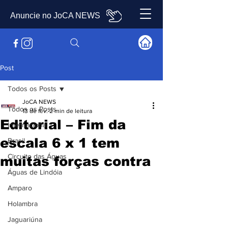
Anuncie no JoCA NEWS
Post
Todos os Posts
JoCA NEWS
Todos os Posts
13 de fev.
2 min de leitura
Editorial – Fim da
Internacional
escala 6 x 1 tem
Brasil
Circuito das Águas
muitas forças contra
Águas de Lindóia
Amparo
Holambra
Jaguariúna