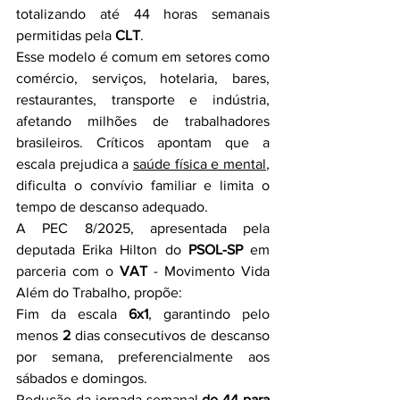
totalizando até 44 horas semanais 
permitidas pela 
CLT
.
Esse modelo é comum em setores como 
comércio, serviços, hotelaria, bares, 
restaurantes, transporte e indústria, 
afetando milhões de trabalhadores 
brasileiros. Críticos apontam que a 
escala prejudica a 
saúde física e mental
, 
dificulta o convívio familiar e limita o 
tempo de descanso adequado.
A PEC 8/2025, apresentada pela 
deputada Erika Hilton do 
PSOL-SP
 em 
parceria com o 
VAT
 - Movimento Vida 
Além do Trabalho, propõe:
Fim da escala 
6x1
, garantindo pelo 
menos 
2
 dias consecutivos de descanso 
por semana, preferencialmente aos 
sábados e domingos.
Redução da jornada semanal 
de 44 para 