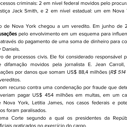
cessos criminais: 2 em nível federal movidos pelo procura
tiça Jack Smith, e 2 em nível estadual: um em Nova Y
o de Nova York chegou a um veredito. Em junho de 2.
usações
 pelo envolvimento em um esquema para influenc
 através do pagamento de uma soma de dinheiro para com
 Daniels.
 de processos civis. Ele foi considerado responsável p
difamação movidos pela jornalista E. Jean Carroll,
ações por danos que somam US$ 88,4 milhões (
R$ 514
ereditos.
om recurso contra uma condenação por fraude que dete
veriam pagar US$ 454 milhões em multas, em um cas
e Nova York, Letitia James, nos casos federais e pote
os foram paralisados.
ema Corte segundo a qual os presidentes da Repúbl
iciais praticados no exercício do cargo.