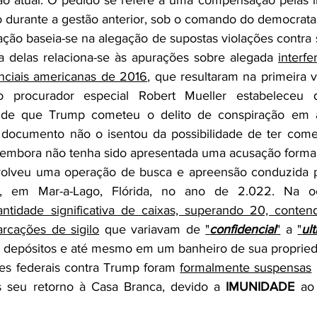
lvo durante a gestão anterior, sob o comando do democrata
ção baseia-se na alegação de supostas violações contra s
a delas relaciona-se às apurações sobre alegada 
interfe
enciais americanas de 2016
, que resultaram na primeira v
do procurador especial Robert Mueller estabeleceu 
 de que Trump cometeu o delito de conspiração em a
documento não o isentou da possibilidade de ter comet
, embora não tenha sido apresentada uma acusação formal
olveu uma operação de busca e apreensão conduzida 
lar, em Mar-a-Lago, Flórida, no ano de 2.022. Na o
tidade significativa de caixas, superando 20, conten
cações de sigilo
 que variavam de 
"
confidencial
"
 a 
"
ul
m depósitos e até mesmo em um banheiro de sua proprie
es federais contra Trump foram 
formalmente suspensas
 
 seu retorno à Casa Branca, devido a 
IMUNIDADE
 ao 