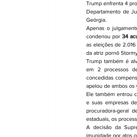
Trump enfrenta 4 pro
Departamento de Jus
Geórgia.
Apenas o julgament
condenou por 
34 ac
as eleições de 2.016
da atriz pornô Stormy
Trump também é alvo
em 2 processos de 
concedidas compens
apelou de ambos os v
Ele também entrou c
e suas empresas de
procuradora-geral d
estaduais, os process
A decisão da Supr
imunidade por atos of