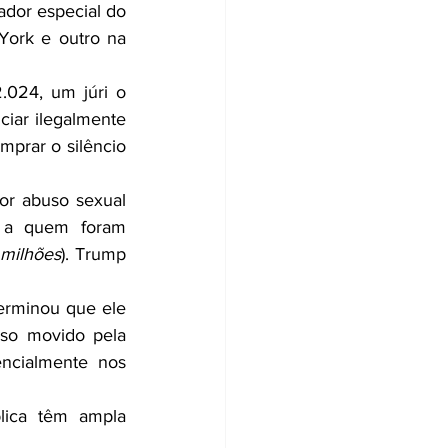
dor especial do 
ork e outro na 
024, um júri o 
iar ilegalmente 
prar o silêncio 
or abuso sexual 
 a quem foram 
 milhões
). Trump 
rminou que ele 
o movido pela 
ncialmente nos 
ica têm ampla 