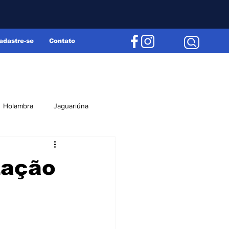
adastre-se
Contato
Holambra
Jaguariúna
Região
Editorial
zação