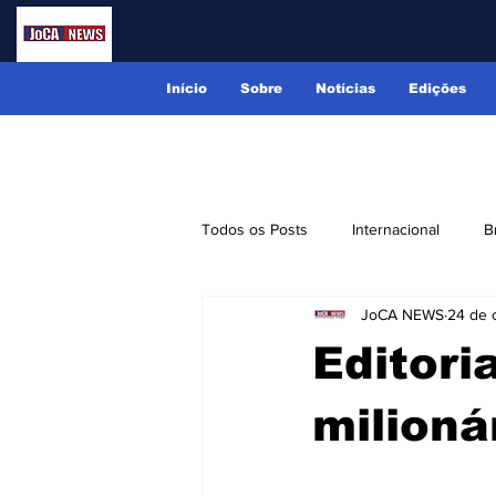
Início
Sobre
Notícias
Edições
Todos os Posts
Internacional
B
JoCA NEWS
24 de 
Lindóia
Monte Alegre do Sul
Editori
Receitas
Eventos
Classi
milioná