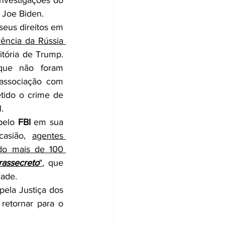
R$ 1 bilhão na cotação atual. O pedido se refere a uma compensação pelas investigações do 
 Joe Biden.
eus direitos em 
rência da Rússia 
itória de Trump. 
que não foram 
ssociação com 
ido o crime de 
.
pelo 
FBI
 em sua 
casião, 
agentes 
do mais de 100 
trassecreto
"
, que 
dade.
pela Justiça dos 
retornar para o 