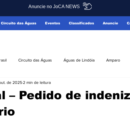
Anuncie no JoCA NEWS
Circuito das Águas
Eventos
Classificados
Anuncie
C
rasil
Circuito das Águas
Águas de Lindóia
Amparo
out. de 2025
2 min de leitura
Pedreira
Serra Negra
Socorro
Últimas Notícias
al – Pedido de indeni
ficados
Reclamo Sim
rio