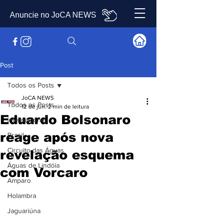
Anuncie no JoCA NEWS
Post
Todos os Posts
JoCA NEWS
Todos os Posts
12 de jun.
2 min de leitura
Eduardo Bolsonaro
Internacional
reage após nova
Brasil
Circuito das Águas
revelação esquema
Águas de Lindóia
com Vorcaro
Amparo
Holambra
Jaguariúna