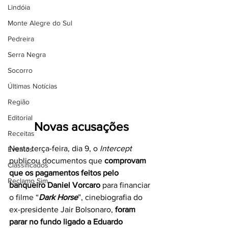
Lindóia
Monte Alegre do Sul
Pedreira
Serra Negra
Socorro
Últimas Notícias
Região
Editorial
Novas acusações
Receitas
Nesta terça-feira, dia 9, o 
Intercept
Eventos
publicou documentos que 
comprovam 
Classificados
que os pagamentos feitos pelo 
Reclamo Sim
banqueiro Daniel Vorcaro
 para financiar 
o filme “
Dark Horse
”, cinebiografia do 
ex-presidente Jair Bolsonaro, 
foram 
parar no fundo ligado a Eduardo 