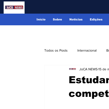
Início
Sobre
Notícias
Edições
Todos os Posts
Internacional
B
JoCA NEWS
15 de m
Lindóia
Monte Alegre do Sul
Estudan
Receitas
Eventos
Classi
compet