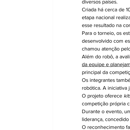
diversos países.
Criada há cerca de 1
etapa nacional realiz
esse resultado na co
Para o torneio, os e
desenvolvido com est
chamou atenção pelo
Além do robô, a aval
da equipe e planeja
principal da competi
Os integrantes tamb
robótica. A iniciativ
O projeto oferece 
kit
competição própria 
Durante o evento, u
liderança, concedido
O reconhecimento faz