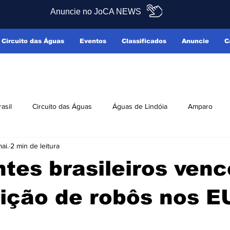
Anuncie no JoCA NEWS
Circuito das Águas
Eventos
Classificados
Anuncie
C
rasil
Circuito das Águas
Águas de Lindóia
Amparo
ai.
2 min de leitura
Pedreira
Serra Negra
Socorro
Últimas Notícias
tes brasileiros ven
ficados
Reclamo Sim
ição de robôs nos E