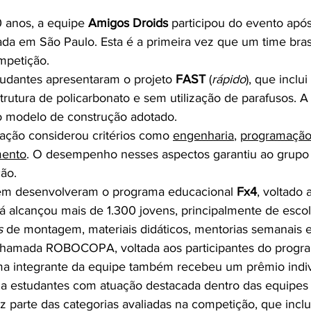
0 anos, a equipe 
Amigos Droids
 participou do evento apó
ada em São Paulo. Esta é a primeira vez que um time brasi
mpetição.
studantes apresentaram o projeto 
FAST
 (
rápido
), que inclu
rutura de policarbonato e sem utilização de parafusos. A
 modelo de construção adotado.
iação considerou critérios como 
engenharia
, 
programaçã
mento
. O desempenho nesses aspectos garantiu ao grupo
ção.
ém desenvolveram o programa educacional 
Fx4
, voltado 
a já alcançou mais de 1.300 jovens, principalmente de escol
s
 de montagem, materiais didáticos, mentorias semanais
chamada ROBOCOPA, voltada aos participantes do progr
ma integrante da equipe também recebeu um prêmio indiv
 a estudantes com atuação destacada dentro das equipes p
 parte das categorias avaliadas na competição, que incl