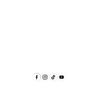
Abrangência
Águas de Lindóia, Amparo, Holambra,
Jaguariúna, Lindóia, Monte Alegre do
Sul, Pedreira, Serra Negra e Socorro e
Região