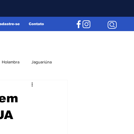
adastre-se
Contato
Holambra
Jaguariúna
Região
Editorial
cem
UA