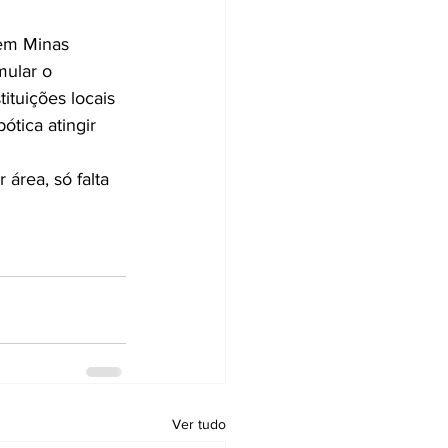
 em Minas 
mular o 
ituições locais 
ótica atingir 
área, só falta 
Ver tudo