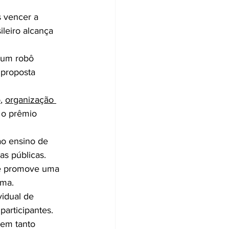
s vencer a 
leiro alcança 
i um robô 
 proposta 
o
, 
organização 
 o prêmio 
ao ensino de 
as públicas.
 e promove uma 
ama.
idual de 
articipantes.
uem tanto 