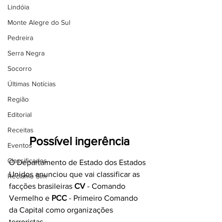
Lindóia
Monte Alegre do Sul
Pedreira
Serra Negra
Socorro
Últimas Notícias
Região
Editorial
Receitas
Possível ingerência
Eventos
Classificados
O Departamento de Estado dos Estados 
Unidos anunciou que vai classificar as 
Reclamo Sim
facções brasileiras 
CV
 - Comando 
Vermelho e 
PCC
 - Primeiro Comando 
da Capital como organizações 
terroristas.