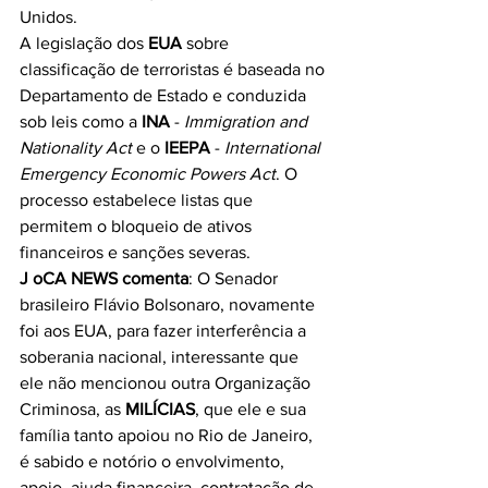
Unidos.
A legislação dos 
EUA
 sobre 
classificação de terroristas é baseada no 
Departamento de Estado e conduzida 
sob leis como a 
INA
 - 
Immigration and 
Nationality Act
 e o 
IEEPA
 - 
International 
Emergency Economic Powers Act
. O 
processo estabelece listas que 
permitem o bloqueio de ativos 
financeiros e sanções severas.
J oCA NEWS comenta
: O Senador 
brasileiro Flávio Bolsonaro, novamente 
foi aos EUA, para fazer interferência a 
soberania nacional, interessante que 
ele não mencionou outra Organização 
Criminosa, as 
MILÍCIAS
, que ele e sua 
família tanto apoiou no Rio de Janeiro, 
é sabido e notório o envolvimento, 
apoio, ajuda financeira, contratação de 