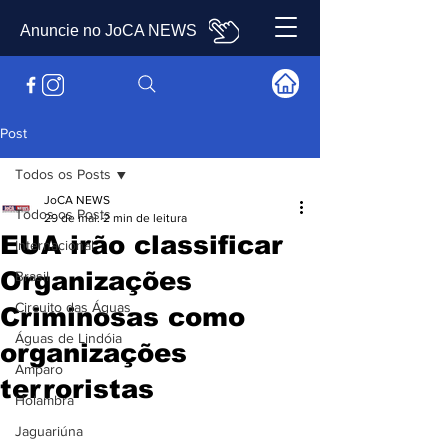
Anuncie no JoCA NEWS
Post
Todos os Posts
JoCA NEWS
Todos os Posts
29 de mai.
2 min de leitura
EUA irão classificar
Internacional
Organizações
Brasil
Circuito das Águas
Criminosas como
Águas de Lindóia
organizações
Amparo
terroristas
Holambra
Jaguariúna