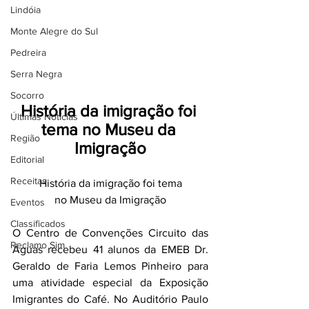
Lindóia
Monte Alegre do Sul
Pedreira
Serra Negra
Socorro
História da imigração foi 
Últimas Notícias
tema no Museu da 
Região
Imigração
Editorial
Receitas
História da imigração foi tema
no Museu da Imigração
Eventos
Classificados
O Centro de Convenções Circuito das 
Reclamo Sim
Águas recebeu 41 alunos da EMEB Dr. 
Geraldo de Faria Lemos Pinheiro para 
uma atividade especial da Exposição 
Imigrantes do Café. No Auditório Paulo 