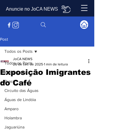
Anuncie no JoCA NEWS
Post
Todos os Posts
JoCA NEWS
Todos os Posts
26 de set. de 2025
1 min de leitura
Exposição Imigrantes
Internacional
do Café
Brasil
Circuito das Águas
Águas de Lindóia
Amparo
Holambra
Jaguariúna