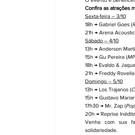
O evento é beneficent
Confira as atrações m
Sexta-feira – 3/10
18h → Gabriel Goes (
R
21h → Arena Acoustic
Sábado – 4/10
13h → Anderson Martin
15h → Gu Pereira (
MP
18h → Evaldo & Jaquel
21h → Freddy Rovella 
Domingo – 5/10
13h → Los Trajanos (
C
15h → Gustavo Marian
17h30 → Mr. Zap (
Pop
20h → Reprise Inédita
Venha com sua fam
solidariedade.