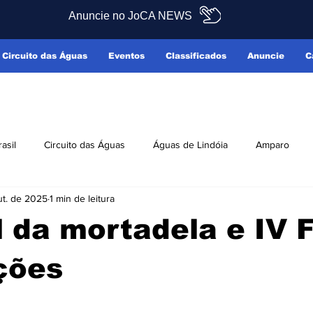
Anuncie no JoCA NEWS
Circuito das Águas
Eventos
Classificados
Anuncie
C
rasil
Circuito das Águas
Águas de Lindóia
Amparo
ut. de 2025
1 min de leitura
Pedreira
Serra Negra
Socorro
Últimas Notícias
l da mortadela e IV 
ficados
Reclamo Sim
ções