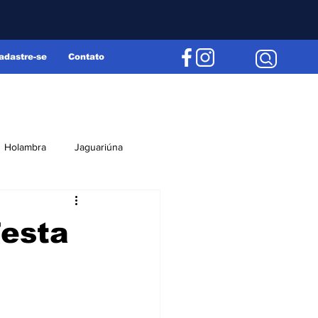
adastre-se
Contato
Holambra
Jaguariúna
Região
Editorial
Festa