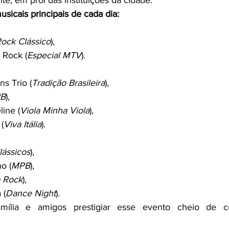
e, em prol das instituições da cidade.
usicais principais de cada dia:
ock Clássico
),
 Rock (
Especial MTV
).
s Trio (
Tradição Brasileira
),
B
),
ine (
Viola Minha Viola
),
(
Viva Itália
).
lássicos
),
o (
MPB
),
 Rock
),
 (
Dance Night
).
ília e amigos prestigiar esse evento cheio de cul