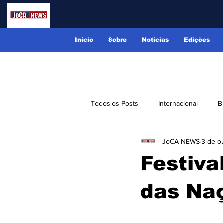
Início
Sobre
Notícias
Edições
Todos os Posts
Internacional
B
JoCA NEWS
3 de o
Lindóia
Monte Alegre do Sul
Festiva
Receitas
Eventos
Classi
das Na