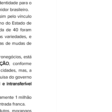
dentidade para o 
dor brasileiro.
im pelo vínculo 
no do Estado de 
da de 40 foram 
s variedades, e 
ras de mudas de 
onegócios, está 
AÇÃO
, conforme 
cidades, mas, a 
uisa do governo 
patrimônio dos institutos é inalienável e intransferível 
mente 1 milhão 
trada franca.
utos, morangos 