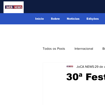
Início
Sobre
Notícias
Edições
Todos os Posts
Internacional
B
JoCA NEWS
29 de 
Lindóia
Monte Alegre do Sul
30ª Fe
Receitas
Eventos
Classi