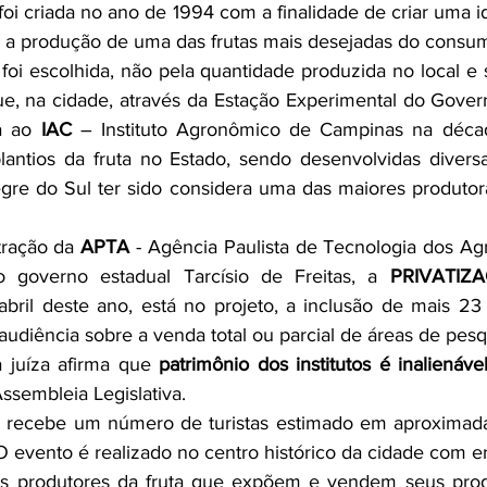
 foi criada no ano de 1994 com a finalidade de criar uma i
 a produção de uma das frutas mais desejadas do consumi
oi escolhida, não pela quantidade produzida no local e s
ue, na cidade, através da Estação Experimental do Gover
a ao 
IAC
 – Instituto Agronômico de Campinas na déca
plantios da fruta no Estado, sendo desenvolvidas diversa
egre do Sul ter sido considera uma das maiores produto
ração da 
APTA
 - Agência Paulista de Tecnologia dos Agr
o governo estadual Tarcísio de Freitas, a 
PRIVATIZ
abril deste ano, está no projeto, a inclusão de mais 23 
audiência sobre a venda total ou parcial de áreas de pesq
 juíza afirma que 
ssembleia Legislativa.
 recebe um número de turistas estimado em aproximada
O evento é realizado no centro histórico da cidade com en
s produtores da fruta que expõem e vendem seus prod