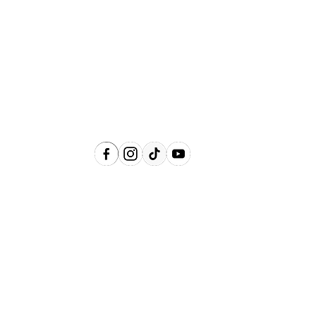
Abrangência
Águas de Lindóia, Amparo, Holambra,
Jaguariúna, Lindóia, Monte Alegre do
Sul, Pedreira, Serra Negra e Socorro e
Região