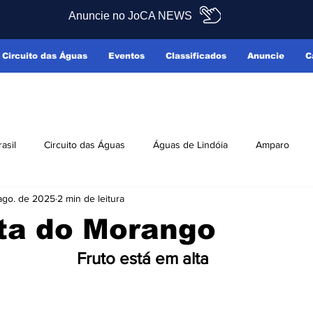
Anuncie no JoCA NEWS
Circuito das Águas
Eventos
Classificados
Anuncie
C
rasil
Circuito das Águas
Águas de Lindóia
Amparo
ago. de 2025
2 min de leitura
Pedreira
Serra Negra
Socorro
Últimas Notícias
sta do Morango
Fruto está em alta
ficados
Reclamo Sim