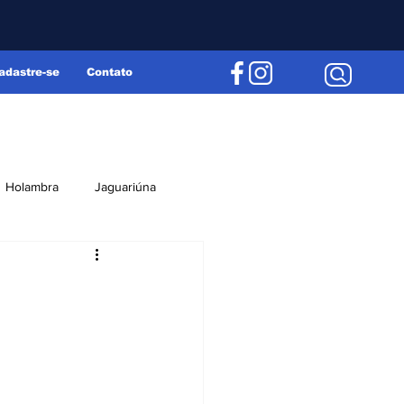
adastre-se
Contato
Holambra
Jaguariúna
Região
Editorial