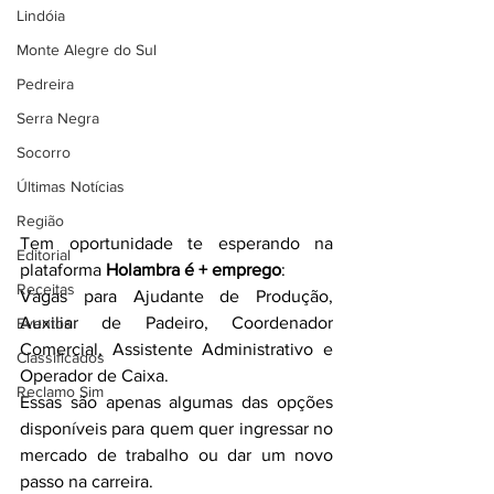
Lindóia
Monte Alegre do Sul
Pedreira
Serra Negra
Socorro
Últimas Notícias
Região
Tem oportunidade te esperando na 
Editorial
plataforma 
Holambra é + emprego
:
Receitas
Vagas para Ajudante de Produção, 
Auxiliar de Padeiro, Coordenador 
Eventos
Comercial, Assistente Administrativo e 
Classificados
Operador de Caixa.
Reclamo Sim
Essas são apenas algumas das opções 
disponíveis para quem quer ingressar no 
mercado de trabalho ou dar um novo 
passo na carreira.