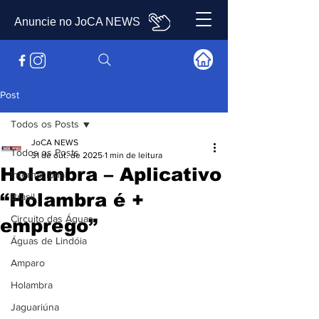
Anuncie no JoCA NEWS
Post
Todos os Posts
JoCA NEWS
Todos os Posts
31 de out. de 2025
1 min de leitura
Holambra – Aplicativo
Internacional
“Holambra é +
Brasil
Circuito das Águas
emprego”
Águas de Lindóia
Amparo
Holambra
Jaguariúna