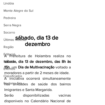
Lindóia
Monte Alegre do Sul
Pedreira
Serra Negra
Socorro
sábado, dia 13 de 
Últimas Notícias
dezembro
Região
Editorial
A Prefeitura de Holambra realiza no 
Receitas
sábado, dia 13 de dezembro, das 8h às 
15h
, um 
Dia de Multivacinação
 voltado a 
Eventos
moradores a partir de 2 meses de idade.
Classificados
A iniciativa ocorrerá simultaneamente 
Reclamo Sim
nas unidades de saúde dos bairros 
Imigrantes e Santa Margarida.
Serão disponibilizadas vacinas 
disponíveis no Calendário Nacional de 