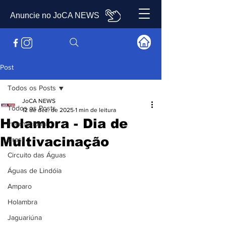
Anuncie no JoCA NEWS
Post
Todos os Posts
JoCA NEWS
Todos os Posts
12 de dez. de 2025
1 min de leitura
Holambra - Dia de
Internacional
Multivacinação
Brasil
Circuito das Águas
Águas de Lindóia
Amparo
Holambra
Jaguariúna