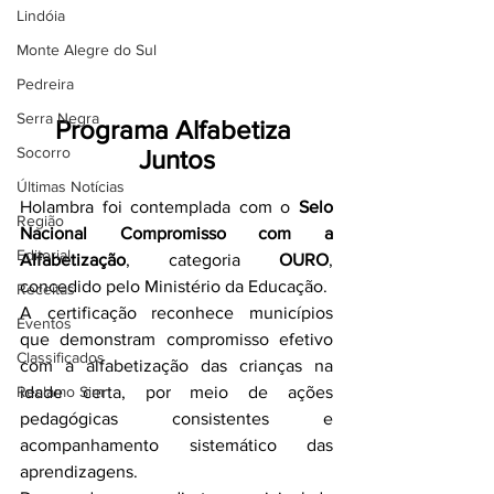
Lindóia
Monte Alegre do Sul
Pedreira
Serra Negra
Programa Alfabetiza 
Socorro
Juntos
Últimas Notícias
Holambra foi contemplada com o 
Selo 
Região
Nacional Compromisso com a 
Editorial
Alfabetização
, categoria 
OURO
, 
concedido pelo Ministério da Educação.
Receitas
A certificação reconhece municípios 
Eventos
que demonstram compromisso efetivo 
Classificados
com a alfabetização das crianças na 
Reclamo Sim
idade certa, por meio de ações 
pedagógicas consistentes e 
acompanhamento sistemático das 
aprendizagens.