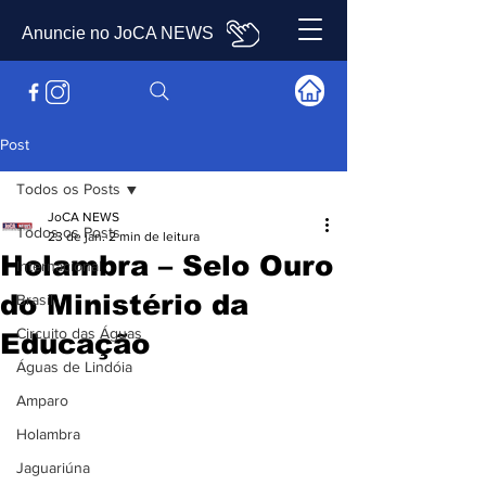
Anuncie no JoCA NEWS
Post
Todos os Posts
JoCA NEWS
Todos os Posts
23 de jan.
2 min de leitura
Holambra – Selo Ouro
Internacional
do Ministério da
Brasil
Circuito das Águas
Educação
Águas de Lindóia
Amparo
Holambra
Jaguariúna