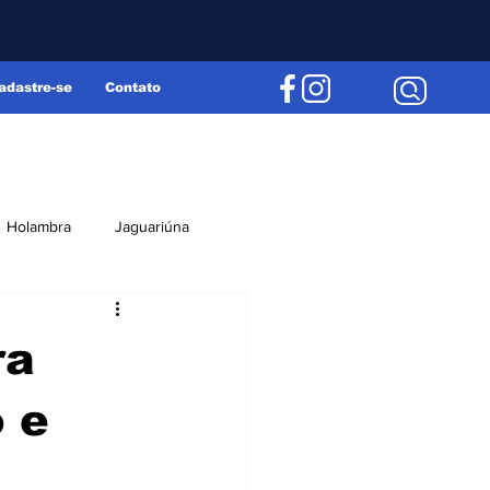
adastre-se
Contato
Holambra
Jaguariúna
Região
Editorial
ra
 e