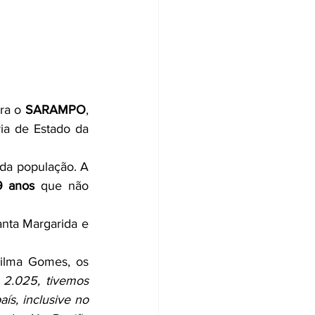
ra o 
SARAMPO
, 
ia de Estado da 
da população. A 
9 anos
 que não 
nta Margarida e 
ilma Gomes, os 
2.025, tivemos 
s, inclusive no 