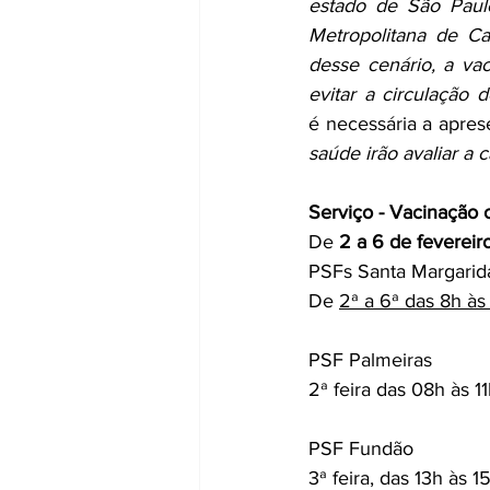
estado de São Paulo
Metropolitana de Ca
desse cenário, a vac
evitar a circulação 
é necessária a apr
saúde irão avaliar a 
Serviço - Vacinação 
De 
2 a 6 de fevereir
PSFs Santa Margarida
De 
2ª a 6ª das 8h às
PSF Palmeiras
2ª feira das 08h às 1
PSF Fundão
3ª feira, das 13h às 