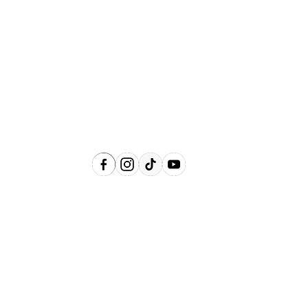
Abrangência
Águas de Lindóia, Amparo, Holambra,
Jaguariúna, Lindóia, Monte Alegre do
Sul, Pedreira, Serra Negra e Socorro e
Região