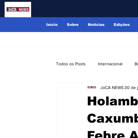
Início
Sobre
Notícias
Edições
Todos os Posts
Internacional
B
JoCA NEWS
30 de j
Lindóia
Monte Alegre do Sul
Holamb
Receitas
Eventos
Classi
Caxumb
Febre 