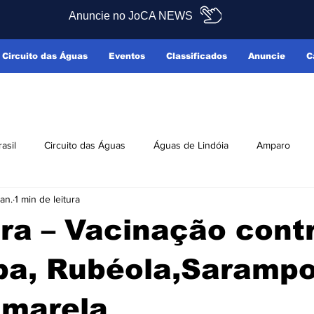
Anuncie no JoCA NEWS
Circuito das Águas
Eventos
Classificados
Anuncie
C
rasil
Circuito das Águas
Águas de Lindóia
Amparo
an.
1 min de leitura
Pedreira
Serra Negra
Socorro
Últimas Notícias
ra – Vacinação cont
ficados
Reclamo Sim
a, Rubéola,Sarampo
Amarela