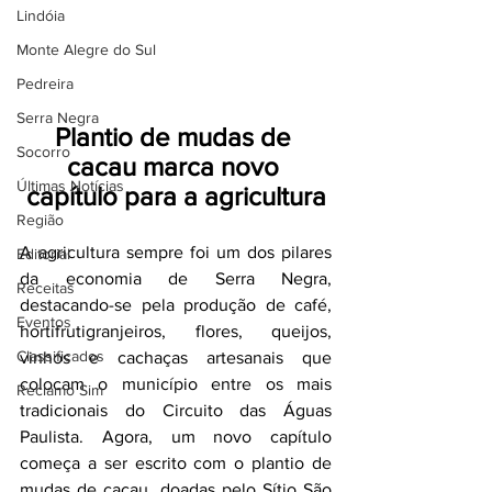
Lindóia
Monte Alegre do Sul
Pedreira
Serra Negra
Plantio de mudas de 
Socorro
cacau marca novo 
Últimas Notícias
capítulo para a agricultura
Região
A agricultura sempre foi um dos pilares 
Editorial
da economia de Serra Negra, 
Receitas
destacando-se pela produção de café, 
Eventos
hortifrutigranjeiros, flores, queijos, 
Classificados
vinhos e cachaças artesanais que 
colocam o município entre os mais 
Reclamo Sim
tradicionais do Circuito das Águas 
Paulista. Agora, um novo capítulo 
começa a ser escrito com o plantio de 
mudas de cacau, doadas pelo Sítio São 