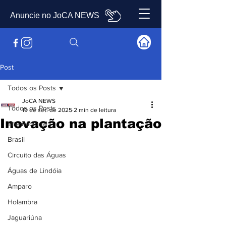
Anuncie no JoCA NEWS
Post
Todos os Posts
JoCA NEWS
Todos os Posts
19 de set. de 2025
2 min de leitura
Inovação na plantação
Internacional
Brasil
Circuito das Águas
Águas de Lindóia
Amparo
Holambra
Jaguariúna